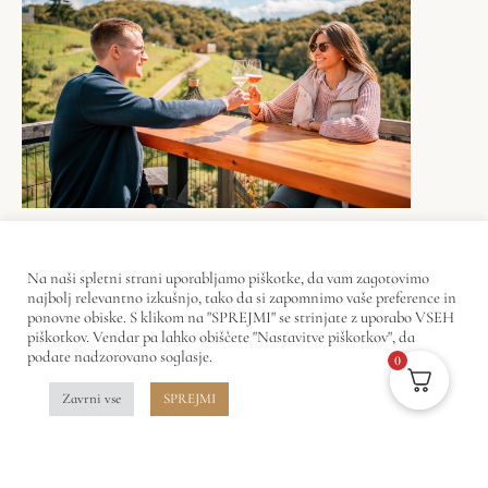
Specifični rastni pogoji, klima in pridnost
ljudi dajejo iz teh štajerskih in goričkih
Na naši spletni strani uporabljamo piškotke, da vam zagotovimo
najbolj relevantno izkušnjo, tako da si zapomnimo vaše preference in
goric izjemna vina, s katerimi želijo
ponovne obiske. S klikom na "SPREJMI" se strinjate z uporabo VSEH
piškotkov. Vendar pa lahko obiščete "Nastavitve piškotkov", da
navdušiti ljubitelje žlahtne kapljice
. Z
podate nadzorovano soglasje.
0
izjemnim občutkom za prostor in v stiku z
Zavrni vse
SPREJMI
naravo smo v pokrajino umestili
edinstven
objekt
, povezan s tradicionalnimi vzorci,
na katerem vam želimo predstaviti in v