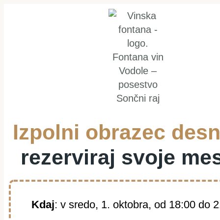
Izpolni obrazec des
rezerviraj svoje me
Kdaj
: v sredo, 1. oktobra, od 18:00 do 