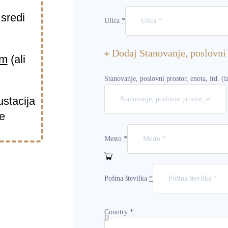
 sredi
Ulica
*
Dodaj Stanovanje, poslovni p
om
(ali
Stanovanje, poslovni prostor, enota, itd.
(i
stacija
le
Mesto
*
Poštna številka
*
Country
*