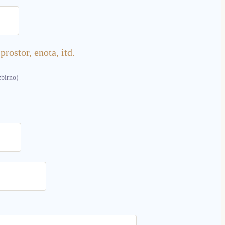
rostor, enota, itd.
zbirno)