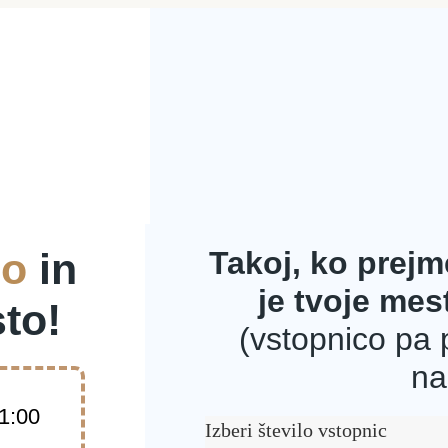
no
in
Takoj, ko prejm
je tvoje mes
sto!
(vstopnico pa 
na
21:00
Izberi število vstopnic