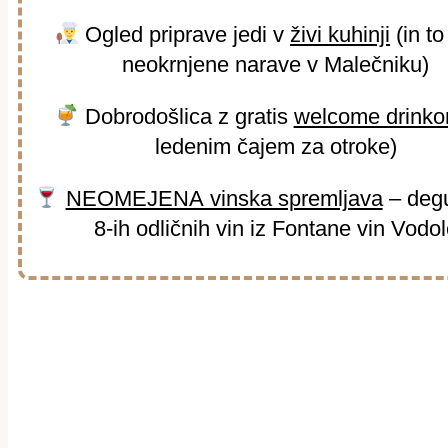
Ogled priprave jedi v
živi kuhinji
(in to
neokrnjene narave v Malečniku)
Dobrodošlica z gratis
welcome drink
ledenim čajem za otroke)
NEOMEJENA vinska spremljava
– degu
8-ih odličnih vin iz Fontane vin Vodo