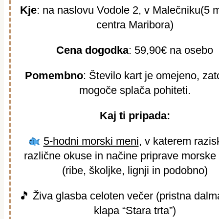
Kje
: na naslovu Vodole 2, v Malečniku
(5 m
centra Maribora)
Cena dogodka
: 59,90€ na osebo
Pomembno
: Število kart je omejeno, zato
mogoče splača pohiteti.
Kaj ti pripada:
5-hodni morski meni
, v katerem razis
različne okuse in načine priprave morske
(ribe, školjke, lignji in podobno)
🎵 Živa glasba celoten večer (pristna dalm
klapa “Stara trta”)