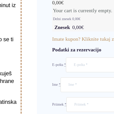
0,00
€
inut iz
Your cart is currently empty.
Delni znesek
0,00
€
Znesek
0,00
€
 se ti
Imate kupon? Kliknite tukaj 
Podatki za rezervacijo
E-pošta
*
kuješ
 hrane
Ime
*
atinska
Priimek
*