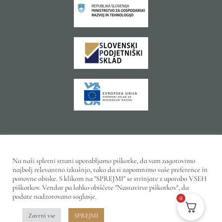
Sofinanciranje spletne strani in spletne trgovine je bilo
pridobljeno preko Vavčerja za digitalni marketing.
Na naši spletni strani uporabljamo piškotke, da vam zagotovimo
Naložbo sofinancirata Republika Slovenija in Evropska
najbolj relevantno izkušnjo, tako da si zapomnimo vaše preference in
unija iz Evropskega sklada za regionalni razvoj.
ponovne obiske. S klikom na "SPREJMI" se strinjate z uporabo VSEH
piškotkov. Vendar pa lahko obiščete "Nastavitve piškotkov", da
podate nadzorovano soglasje.
0
Zavrni vse
SPREJMI
© 2025 SOZVOČJE D.O.O. | IZDELAVA:
RDEČA ORANŽA